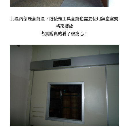
此區內部是蒸籠區，既使是工具蒸籠也需要使用無塵室規
格來擺放
老實說真的看了很窩心！