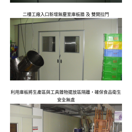
二樓工廠入口新增無塵室庫板牆 及 雙開拉門
利用庫板將生產區與工具雜物擺放區隔離，確保食品衛生
安全無虞