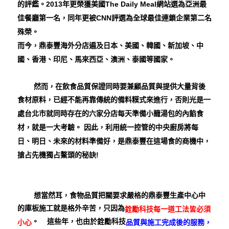
的評鑑。2013年更榮獲美國The Daily Meal網站選為亞洲最
佳餐廳第一名，同年更被CNN評選為全球最佳連鎖企業第二名
殊榮。
而今，鼎泰豐海外分店遍及日本、美國、韓國、新加坡、中
國、香港、印尼、馬來西亞、澳洲、泰國等國家。
然而，在飲食品質保證同時要兼顧品質與提供大量背後
食材原料，已經不能再靠傳統的備料糢式來進行，否則光是一
處台北市就同時存在的六家分店每天準備小籠湯包的內餡食
材，就是一大考驗。 因此，利用統一控管的中央廚房將每
日、明日、未來的材料準備好，是鼎泰豐在這場食的商機中，
搶占先機獨占鰲頭的秘訣!
想當然耳，食物品質把關要求嚴格的鼎泰豐生產中心中
的庫板施工就是格外辛苦，只因為
銓勵科技每一道工法皆必須
。 這些年，也由於銓勵科技
小心
品質與施工完成後的服務，