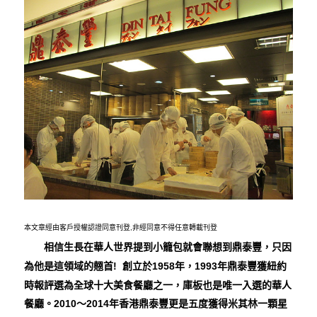
本文章經由客戶授權認證同意刊登,非經同意不得任意轉載刊登
相信生長在華人世界提到小籠包就會聯想到鼎泰豐，只因
為他是這領域的翹首! 創立於1958年，1993年鼎泰豐獲紐約
庫板
時報評選為全球十大美食餐廳之一，
也是唯一入選的華人
餐廳。2010～2014年香港鼎泰豐更是五度獲得米其林一顆星