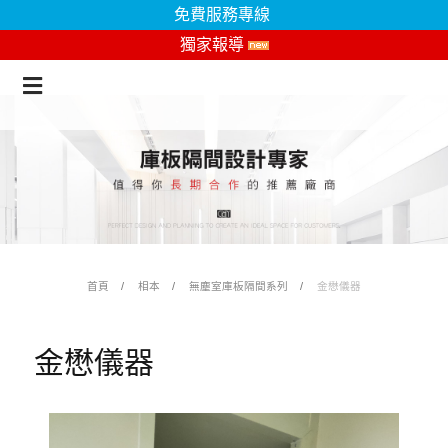
免費服務專線
獨家報導
首頁
相本
無塵室庫板隔間系列
金懋儀器
金懋儀器