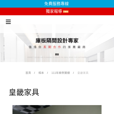
免費服務專線
獨家報導
首頁
相本
111年案例實績
皇畿家具
皇畿家具