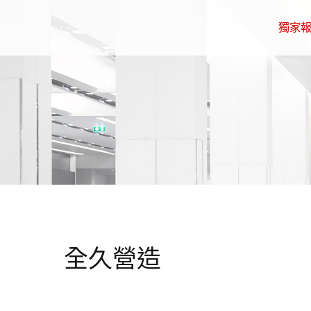
獨家
全久營造