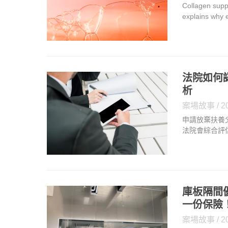
Collagen supp
explains why 
unrealistic d
法院如何
析
案場故事
2
申請放棄扶養
法院會綜合評
關係是否已嚴
估自身條件是
方向將更為明
庫板隔間
一份保險
案場故事
2