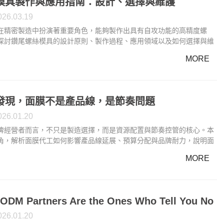
模具製作與應用指南：設計、選擇與維護
026.03.19
在精密製造中扮演著重要角色，能夠製作出具有自攻功能的高精度螺
探討鑽尾螺絲模具的設計原則、製作過程、應用領域以及如何選擇與維
幫助您了解其在電子、汽車等行業中的應用。了解鑽尾螺絲模具如何影
MORE
穩定性與效率，確保您的製造過程無縫運行。
發現，面膜不是產品線，是節奏問題
026.01.20
牌經營者而言，不只是製造選擇，而是資源配置與節奏控管的核心。本
角，解析面膜代工如何影響產品線延展、預算分配與品牌耐力，說明面
當作單一產品決策，最終將拖慢整體成長步伐。
MORE
 ODM Partners Are the Ones Who Tell You No
026.01.20