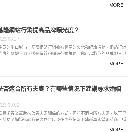
卡換現金可能對信用評分產生的影響：1. 信用卡利息費用： 刷卡換現
MORE
隨著高利息費用。刷卡換現金如果您無法即時償還這筆現金交易，刷卡
用可能會積累，增加您的債務負擔。信用機構會記錄您的信用卡上的未
可能對信用評分產生負面影響。
基隆網站行銷提高品牌曝光度？
023.08.27
重要的港口城市，基隆網站行銷擁有豐富的文化和經濟活動，網站行銷
光度的關鍵一環。透過有效的網站行銷策略，你可以將你的品牌帶入更
建立更強大的線上存在。以下是一些通過基隆網站行銷提高品牌曝光度
MORE
 優化網站內容：基隆網站行銷建立一個具有價值和吸引力的網站，提供
、產品和服務的詳細信息。優化內容，使用相關的關鍵字，有助於提高
索引擎中的排名，從而吸引更多的流量。
是否適合所有夫妻？有哪些情況下建議尋求婚姻
023.08.02
種尋求專業幫助來改善夫妻關係的方式，但並不適合所有夫妻。以下是
，幫助了解婚姻諮商是否適合以及在哪些情況下建議尋求婚姻諮商：婚
有夫妻嗎？不是所有夫妻都需要婚姻諮商。有些夫妻可能只是面臨日常
MORE
，這些可以通過良好的溝通和互相理解解決。婚姻諮商主要針對有較嚴