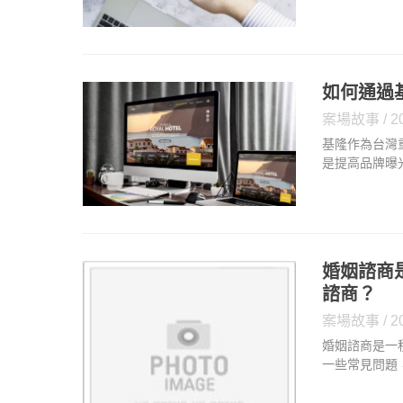
以下是使用刷
金交易通常伴
換現金利息費
償還債務，這
如何通過
案場故事
2
基隆作為台灣
是提高品牌曝
多人的視野，
的方法。1.
有關你的品牌
你的網站在搜
婚姻諮商
諮商？
案場故事
2
婚姻諮商是一
一些常見問題
姻諮商適合所
的挑戰和摩擦