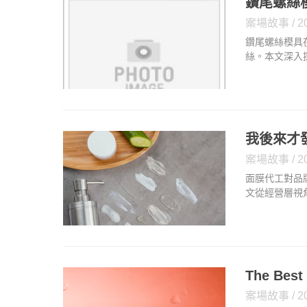
鑽尾螺絲
案場故事
2
鑽尾螺絲模具
絲。本文深入
護這些模具，
響最終產品的
我後來才
案場故事
2
面膜代工對品
文從經營層視
膜代工若只被
The Best
案場故事
2