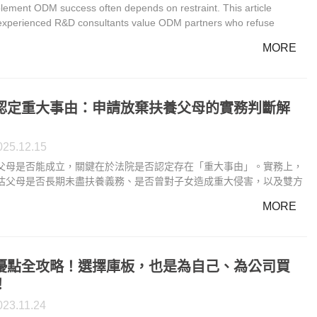
lement ODM success often depends on restraint. This article
experienced R&D consultants value ODM partners who refuse
emands.
MORE
認定重大事由：申請放棄扶養父母的實務判斷解
025.12.15
父母是否能成立，關鍵在於法院是否認定存在「重大事由」。實務上，
估父母是否長期未盡扶養義務、是否曾對子女造成重大侵害，以及雙方
重破裂。了解申請放棄扶養父母的重大事由認定標準，有助於當事人評
MORE
否符合要件。透過掌握法院審酌重點，申請放棄扶養父母的準備與舉證
確。
優點全攻略！選擇庫板，也是為自己、為公司買
！
023.11.24