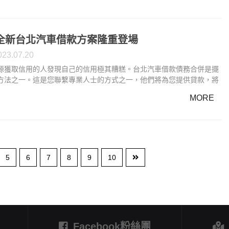
婚姻危機的夫妻，幫助他們找到解決問題的方法。在哪些情況下建議尋
全新台北汽車借款方案隆重登場
023.07.20
源獲取信用的人發現自己的信用極其糟糕。台北汽車借款債務合併是擺
方法之一。這是您聯繫專業人士的方式之一，他們將為您提供貸款，將
合併為一筆貸款。所提供的貸款利率比您單獨支付的利率低得多。台北
MORE
債務合併後提供的貸款可讓您每月賺取少量金額。台北汽車借款債務合
還的時間更長。
5
6
7
8
9
10
Facebook粉絲團