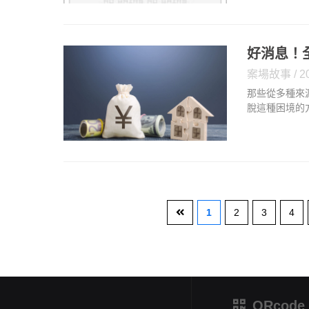
重關係問題或
求婚姻諮商？
好消息！
案場故事
2
那些從多種來
脫這種困境的
您的所有貸款
汽車借款其餘
併公司給予償
1
2
3
4
QRcode