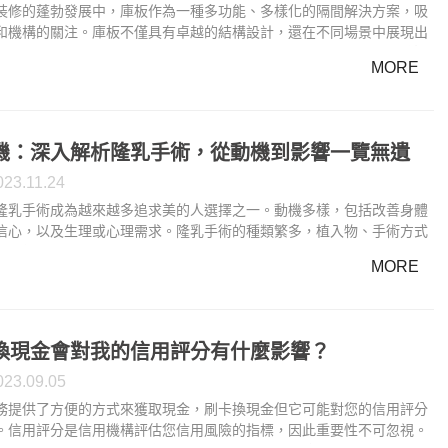
裝修的蓬勃發展中，庫板作為一種多功能、多樣化的隔間解決方案，吸
和機構的關注。庫板不僅具有卓越的結構設計，還在不同場景中展現出
值，滿足了各種需求。首先，庫板的結構設計獨具匠心。以0.5mmt鍍
MORE
覆為外部，確保了其表面的堅固性和耐久性。內部則使用防火岩棉、耐
U等不同內襯材質
機：深入解析隆乳手術，從動機到影響一覽無遺
023.11.24
隆乳手術成為越來越多追求美的人選擇之一。動機多樣，包括改善身體
信心，以及生理或心理需求。隆乳手術的種類繁多，植入物、手術方式
勢。然而，手術也伴隨風險，包括潛在併發症和後期維護。手術除了外
MORE
，還可能對心理狀態產生深遠影響。社會觀感是一個敏感話題，而個案
實際經歷，幫助讀者更深入理解手術可能帶來的轉變。
換現金會對我的信用評分有什麼影響？
023.09.05
務提供了方便的方式來獲取現金，刷卡換現金但它可能對您的信用評分
。信用評分是信用機構評估您信用風險的指標，因此重要性不可忽視。