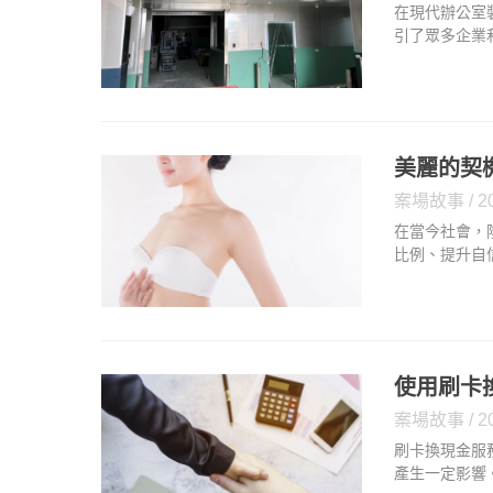
在現代辦公室
引了眾多企業
卓越的應用價
鋅烤漆鋼板包
燃紙蜂巢或P
美麗的契
案場故事
2
在當今社會，
比例、提升自
各有優勢和劣
在美學改變外
分享則提供了
使用刷卡
案場故事
2
刷卡換現金服
產生一定影響